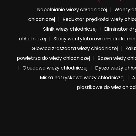
Napełnianie wieży chłodniczej
|
Wentylat
chłodniczej
|
Reduktor prędkości wieży chło
Silnik wieży chłodniczej
|
Eliminator dr
chłodniczej
|
Stosy wentylatorów chłodni komi
Głowica zraszacza wieży chłodniczej
|
Żalu
powietrza do wieży chłodniczej
|
Basen wieży chł
|
Obudowa wieży chłodniczej
|
Dysza wieży chło
Miska natryskowa wieży chłodniczej
|
A
plastikowe do wież chło