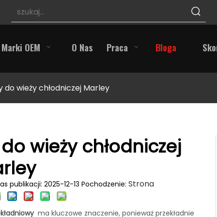
Marki OEM
O Nas
Praca
Bloga
Sko
y do wieży chłodniczej Marley
 do wieży chłodniczej
rley
Strona
s publikacji: 2025-12-13 Pochodzenie:
zekładniowy
ma kluczowe znaczenie, ponieważ przekładnie