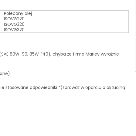
Polecany olej
ISOVG220
ISOVG320
ISOVG320
SAE 80W-90, 85W-140), chyba że firma Marley wyraźnie
wane)
nie stosowane odpowiedniki *(sprawdź w oparciu o aktualną