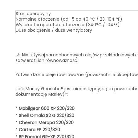
Stan operacyjny
Normalne otoczenie (od -5 do 40 °C / 23–104 °F)
Wysoka temperatura otoczenia (>40°C / 104°F)
Duże obciążenie / duże wentylatory
⚠️
Nie
używaj samochodowych olejów przekładniowych (
zatwierdzi ich równoważność.
Zatwierdzone oleje równoważne (powszechnie akcepto
Jeśli Marley Gearlube® jest niedostępny, są to powszech
dokumentację Marley)*:
*
Mobilgear 600 XP 220/320
*
Shell Omala S2 G 220/320
*
Chevron Meropa 220/320
*
Cartera EP 220/320
*
BP Energol GR-XP 220/320