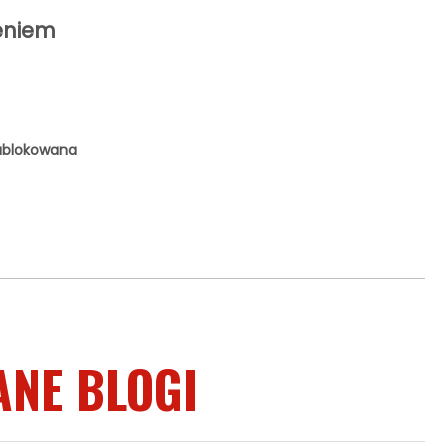
ieniem
ablokowana
ANE BLOGI