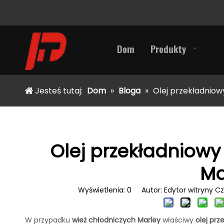
Dom
Produkty
Jesteś tutaj:
Dom
»
Bloga
»
Olej przekładniow
Olej przekładniowy
Ma
Wyświetlenia:
0
Autor: Edytor witryny Cza
W przypadku
wież chłodniczych Marley
właściwy
olej pr