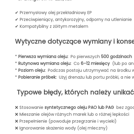
✔ Przemysłowy olej przekładniowy EP
✔ Przeciwpieniący, antykorozyjny, odporny na utlenianie
✔ Kompatybilny z żółtym metalem
Wytyczne dotyczące wymiany i konser
*
Pierwsza wymiana oleju:
Po pierwszych
500 godzinach
*
Rutynowa wymiana oleju:
Co
6–12 miesięcy
(lub po ana
*
Poziom oleju:
Podczas postoju utrzymywać na środku w
*
Pobieranie próbek:
Użyj drenażu lub portu próbki, a nie 
Typowe błędy, których należy unikać
❌ Stosowanie
syntetycznego oleju PAO lub PAG
bez zgod
❌ Mieszanie olejów różnych marek lub o różnej lepkości
❌ Przepełnienie (powoduje przegrzanie i wycieki)
❌ Ignorowanie skażenia wody (olej mleczny)