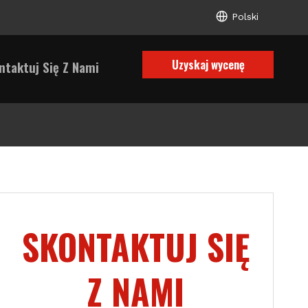
Polski
Uzyskaj wycenę
ntaktuj Się Z Nami
SKONTAKTUJ SIĘ
Z NAMI