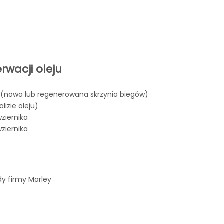
wacji oleju
(nowa lub regenerowana skrzynia biegów)
lizie oleju)
ziernika
wziernika
y firmy Marley