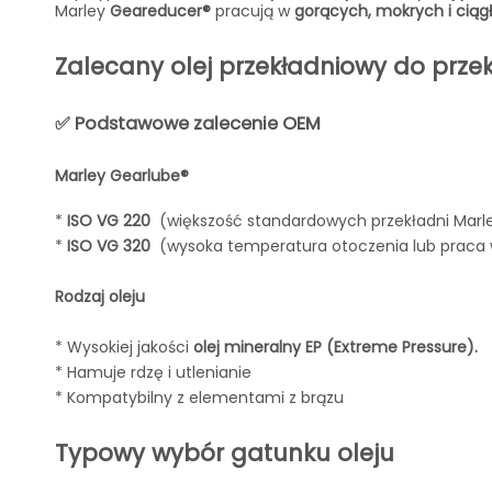
Marley
Geareducer®
pracują w
gorących, mokrych i cią
Zalecany olej przekładniowy do prze
✅ Podstawowe zalecenie OEM
Marley Gearlube®
*
ISO VG 220
(większość standardowych przekładni Marl
*
ISO VG 320
(wysoka temperatura otoczenia lub praca
Rodzaj oleju
* Wysokiej jakości
olej mineralny EP (Extreme Pressure).
* Hamuje rdzę i utlenianie
* Kompatybilny z elementami z brązu
Typowy wybór gatunku oleju