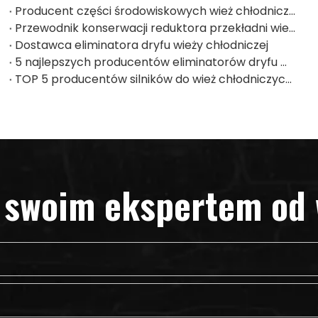
Producent części środowiskowych wież chłodniczych
Przewodnik konserwacji reduktora przekładni wieży chłodniczej | Przegląd i naprawa skrzyni biegów
Dostawca eliminatora dryfu wieży chłodniczej
5 najlepszych producentów eliminatorów dryfu wieży chłodniczej w Pakistanie
TOP 5 producentów silników do wież chłodniczych w Japonii
e swoim ekspertem od 