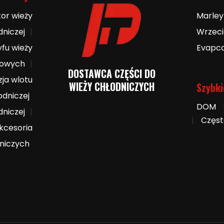
or wieży
Marley
dniczej
|
Wrzec
yfu wieży
Evapc
nowych
|
DOSTAWCA CZĘŚCI DO
zja wlotu
WIEŻY CHŁODNICZYCH
Szybki
odniczej
DOM
dniczej
|
|
Częst
kcesoria
dniczych