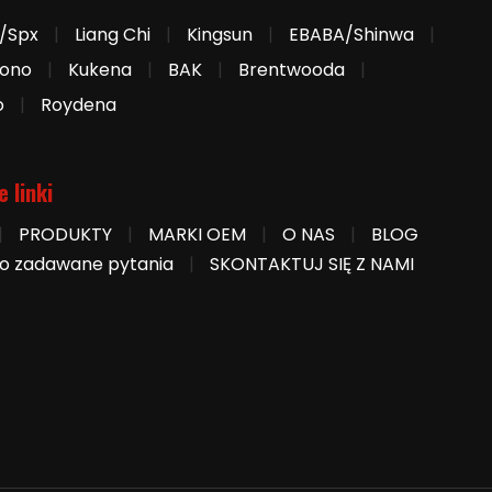
/Spx
|
Liang Chi
|
Kingsun
|
EBABA/Shinwa
|
iono
|
Kukena
|
BAK
|
Brentwooda
|
o
|
Roydena
e linki
|
PRODUKTY
|
MARKI OEM
|
O NAS
|
BLOG
o zadawane pytania
|
SKONTAKTUJ SIĘ Z NAMI