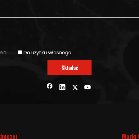
nia
Do użytku własnego
Składać
dniczej
Marki