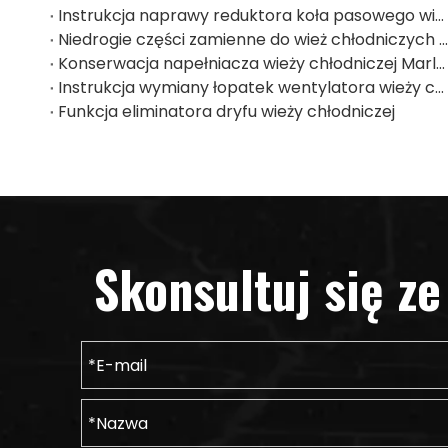
Instrukcja naprawy reduktora koła pasowego wieży chłodniczej Liangchi
Niedrogie części zamienne do wież chłodniczych do użytku komercyjnego
Konserwacja napełniacza wieży chłodniczej Marley
Instrukcja wymiany łopatek wentylatora wieży chłodniczej Liangchi
Funkcja eliminatora dryfu wieży chłodniczej
Skonsultuj się z