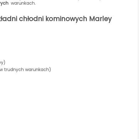
głych
warunkach.
kładni chłodni kominowych Marley
ey)
 w trudnych warunkach)