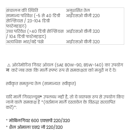
संचालन की स्थिति
अनुशंसित तेल
सामान्य परिवेश (-5 से 40 डिग्री
आईएसओ वीजी 220
सेल्सियस / 23-104 डिग्री
फारेनहाइट)
उच्च परिवेश (>40 डिग्री सेल्सियस
आईएसओ वीजी 320
/ 104 डिग्री फारेनहाइट)
अत्यधिक भार/बड़े पंखे
आईएसओ वीजी 320
⚠️ ऑटोमोटिव गियर ऑयल (SAE 80W-90, 85W-140) का उपयोग
न
करें जब तक कि मार्ले स्पष्ट रूप से समकक्षता को मंजूरी न दे दे।
स्वीकृत समतुल्य तेल (सामान्यतः स्वीकृत)
यदि मार्ले गियरल्यूब® उपलब्ध नहीं है, तो ये व्यापक रूप से उपयोग किए
जाने वाले समकक्ष हैं *(वर्तमान मार्ले दस्तावेज़ के विरुद्ध सत्यापित
करें)*:
*
मोबिलगियर 600 एक्सपी 220/320
*
शैल ओमाला एस2 जी 220/320