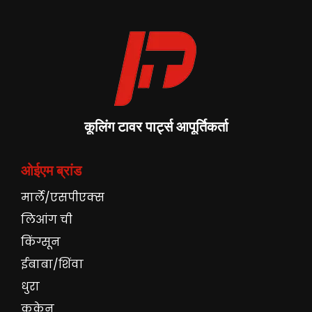
कूलिंग टावर पार्ट्स आपूर्तिकर्ता
ओईएम ब्रांड
मार्ले/एसपीएक्स
लिआंग ची
किंग्सून
ईबाबा/शिंवा
धुरा
कुकेन