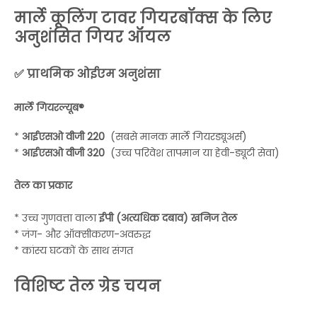
मार्ले कूलिंग टावर गियरबॉक्स के लिए
अनुशंसित गियर ऑयल
✅ प्राथमिक ओईएम अनुशंसा
मार्ले गियरल्यूब®
*
आईएसओ वीजी 220
(सबसे मानक मार्ले गियरड्यूअर्स)
*
आईएसओ वीजी 320
(उच्च परिवेश तापमान या हेवी-ड्यूटी सेवा)
तेल का प्रकार
* उच्च गुणवत्ता वाला
ईपी (अत्यधिक दबाव) खनिज तेल
* जंग- और ऑक्सीकरण-अवरुद्ध
* कांस्य घटकों के साथ संगत
विशिष्ट तेल ग्रेड चयन