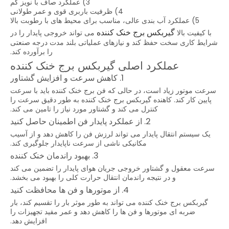
3) عملکرد صاف با نویز کم
4) ظرفیت باربری قوی و عمر طولانی
5) عملکرد آب بندی عالی، مناسب برای محیط های با رطوبت بالا
گیربکس برج خنک کننده
با کیفیت بالا
می تواند خروجی پایدار را در
شرایط کاری سخت حفظ کند و نیازهای عملیاتی بلند مدت درجه صنعتی
را برآورده کند.
عملکرد اصلی گیربکس برج خنک کننده
1. کاهش سرعت و افزایش گشتاور
سرعت موتور زیاد است، در حالی که فن برج خنک کننده باید با سرعت
پایین کار کند. کاهنده گیربکس برج خنک کننده به طور دقیق سرعت را
کنترل می کند و گشتاور مورد نیاز را تامین می کند.
2. از عملکرد پایدار فن اطمینان حاصل کنید
یک سیستم انتقال پایدار می تواند لرزش فن را کاهش دهد و از آسیب
مکانیکی ناشی از سرعت ناپایدار جلوگیری کند.
3. بهبود راندمان خنک کننده
سرعت معقول و گشتاور خروجی جریان هوای پایدار را تضمین می کند
و در نتیجه راندمان انتقال حرارت کلی را بهبود می بخشد.
4. از موتورها و فن ها محافظت کنید
گیربکس برج خنک کننده می تواند به طور موثر بار را تقسیم کند، بار
ضربه ای موتورها و فن ها را کاهش دهد و عمر مفید تجهیزات را
افزایش دهد.