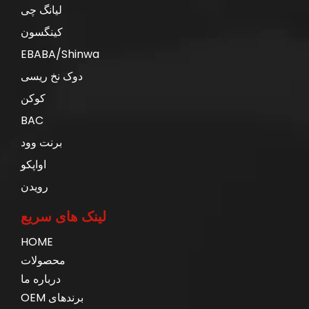
لیانگ چی
کینگسون
EBABA/Shinwa
دوک نخ ریسی
کوکن
BAC
برنت وود
اواپکو
رویدن
لینک های سریع
HOME
محصولات
درباره ما
برندهای OEM