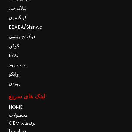
لیانگ چی
کینگسون
EBABA/Shinwa
دوک نخ ریسی
کوکن
BAC
برنت وود
اواپکو
رویدن
لینک های سریع
HOME
محصولات
برندهای OEM
درباره ما